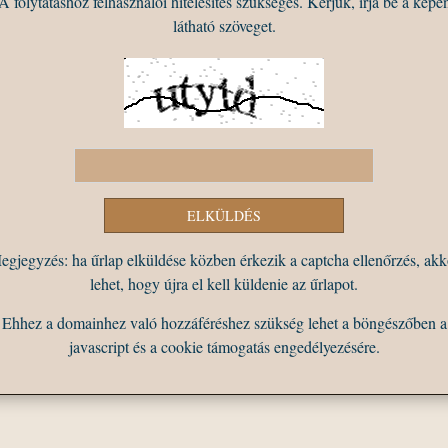
A folytatáshoz felhasználói hitelesítés szükséges. Kérjük, írja be a képe
látható szöveget.
egjegyzés: ha űrlap elküldése közben érkezik a captcha ellenőrzés, akk
lehet, hogy újra el kell küldenie az űrlapot.
Ehhez a domainhez való hozzáféréshez szükség lehet a böngészőben a
javascript és a cookie támogatás engedélyezésére.