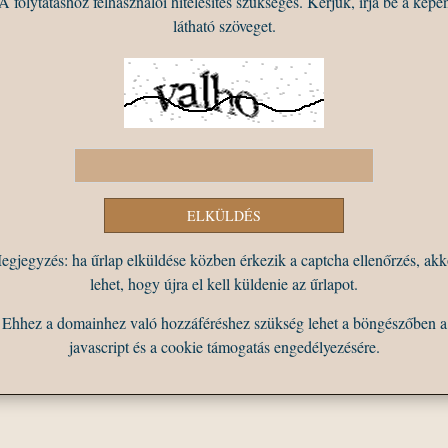
A folytatáshoz felhasználói hitelesítés szükséges. Kérjük, írja be a képe
látható szöveget.
egjegyzés: ha űrlap elküldése közben érkezik a captcha ellenőrzés, akk
lehet, hogy újra el kell küldenie az űrlapot.
Ehhez a domainhez való hozzáféréshez szükség lehet a böngészőben a
javascript és a cookie támogatás engedélyezésére.