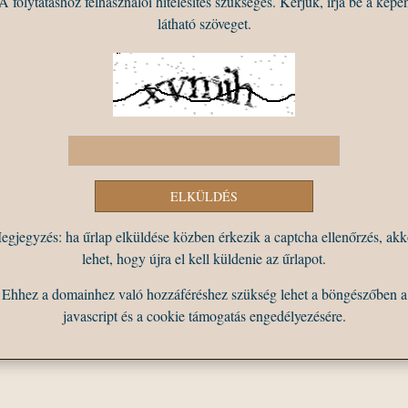
A folytatáshoz felhasználói hitelesítés szükséges. Kérjük, írja be a képe
látható szöveget.
egjegyzés: ha űrlap elküldése közben érkezik a captcha ellenőrzés, akk
lehet, hogy újra el kell küldenie az űrlapot.
Ehhez a domainhez való hozzáféréshez szükség lehet a böngészőben a
javascript és a cookie támogatás engedélyezésére.