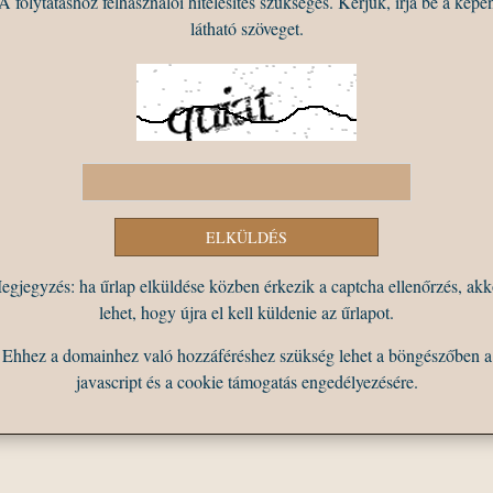
A folytatáshoz felhasználói hitelesítés szükséges. Kérjük, írja be a képe
látható szöveget.
egjegyzés: ha űrlap elküldése közben érkezik a captcha ellenőrzés, akk
lehet, hogy újra el kell küldenie az űrlapot.
Ehhez a domainhez való hozzáféréshez szükség lehet a böngészőben a
javascript és a cookie támogatás engedélyezésére.