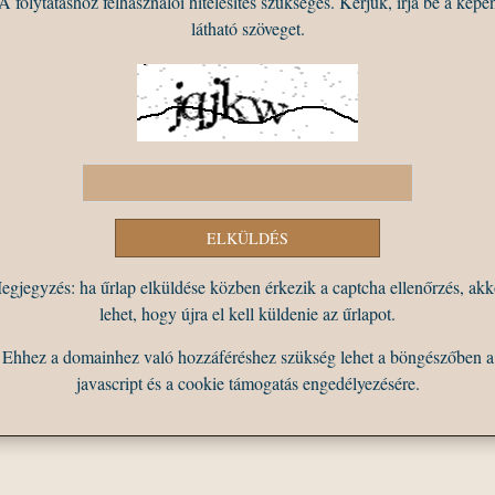
A folytatáshoz felhasználói hitelesítés szükséges. Kérjük, írja be a képe
látható szöveget.
egjegyzés: ha űrlap elküldése közben érkezik a captcha ellenőrzés, akk
lehet, hogy újra el kell küldenie az űrlapot.
Ehhez a domainhez való hozzáféréshez szükség lehet a böngészőben a
javascript és a cookie támogatás engedélyezésére.