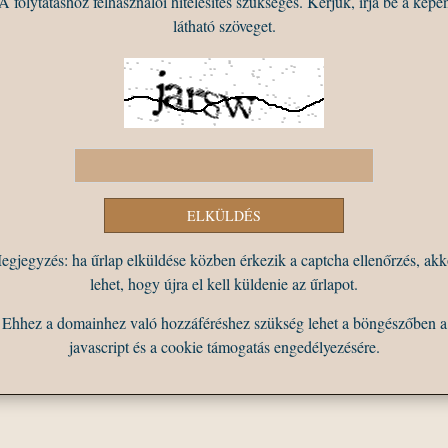
A folytatáshoz felhasználói hitelesítés szükséges. Kérjük, írja be a képe
látható szöveget.
egjegyzés: ha űrlap elküldése közben érkezik a captcha ellenőrzés, akk
lehet, hogy újra el kell küldenie az űrlapot.
Ehhez a domainhez való hozzáféréshez szükség lehet a böngészőben a
javascript és a cookie támogatás engedélyezésére.